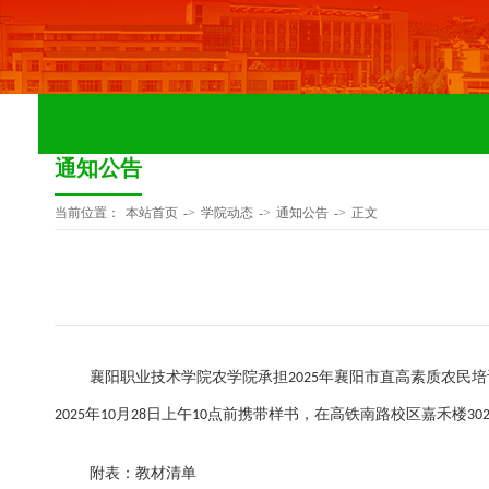
通知公告
当前位置：
本站首页
->
学院动态
->
通知公告
->
正文
襄阳职业技术学院农学院承担
年襄阳市直高素质农民培
2025
年
月
日上午
点前携带样书，在高铁南路校区嘉禾楼
2025
10
28
10
30
附表：教材清单