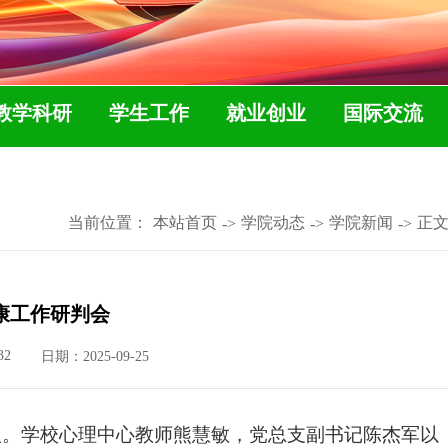
教学科研
学生工作
就业创业
国际交流
当前位置：
本站首页
学院动态
学院新闻
正
->
->
->
康工作研判会
32
日期：2025-09-25
议。学校心理中心教师熊慧敏，党总支副书记陈杰军以