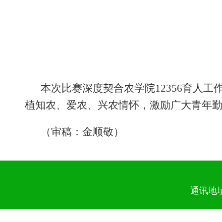
本次比赛深度契合农学院12356育人
植知农、爱农、兴
农情怀，激励广大青年
（审稿：金顺敬）
通讯地